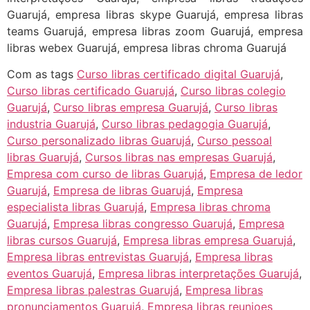
Guarujá, empresa libras skype Guarujá, empresa libras
teams Guarujá, empresa libras zoom Guarujá, empresa
libras webex Guarujá, empresa libras chroma Guarujá
Com as tags
Curso libras certificado digital Guarujá
,
Curso libras certificado Guarujá
,
Curso libras colegio
Guarujá
,
Curso libras empresa Guarujá
,
Curso libras
industria Guarujá
,
Curso libras pedagogia Guarujá
,
Curso personalizado libras Guarujá
,
Curso pessoal
libras Guarujá
,
Cursos libras nas empresas Guarujá
,
Empresa com curso de libras Guarujá
,
Empresa de ledor
Guarujá
,
Empresa de libras Guarujá
,
Empresa
especialista libras Guarujá
,
Empresa libras chroma
Guarujá
,
Empresa libras congresso Guarujá
,
Empresa
libras cursos Guarujá
,
Empresa libras empresa Guarujá
,
Empresa libras entrevistas Guarujá
,
Empresa libras
eventos Guarujá
,
Empresa libras interpretações Guarujá
,
Empresa libras palestras Guarujá
,
Empresa libras
pronunciamentos Guarujá
,
Empresa libras reunioes