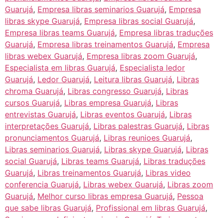
Guarujá
,
Empresa libras seminarios Guarujá
,
Empresa
libras skype Guarujá
,
Empresa libras social Guarujá
,
Empresa libras teams Guarujá
,
Empresa libras traduções
Guarujá
,
Empresa libras treinamentos Guarujá
,
Empresa
libras webex Guarujá
,
Empresa libras zoom Guarujá
,
Especialista em libras Guarujá
,
Especialista ledor
Guarujá
,
Ledor Guarujá
,
Leitura libras Guarujá
,
Libras
chroma Guarujá
,
Libras congresso Guarujá
,
Libras
cursos Guarujá
,
Libras empresa Guarujá
,
Libras
entrevistas Guarujá
,
Libras eventos Guarujá
,
Libras
interpretações Guarujá
,
Libras palestras Guarujá
,
Libras
pronunciamentos Guarujá
,
Libras reunioes Guarujá
,
Libras seminarios Guarujá
,
Libras skype Guarujá
,
Libras
social Guarujá
,
Libras teams Guarujá
,
Libras traduções
Guarujá
,
Libras treinamentos Guarujá
,
Libras video
conferencia Guarujá
,
Libras webex Guarujá
,
Libras zoom
Guarujá
,
Melhor curso libras empresa Guarujá
,
Pessoa
que sabe libras Guarujá
,
Profissional em libras Guarujá
,