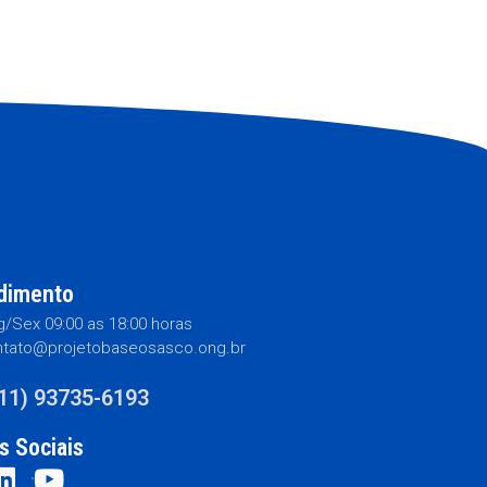
dimento
/Sex 09:00 as 18:00 horas
tato@projetobaseosasco.ong.br
(11) 93735-6193
s Sociais