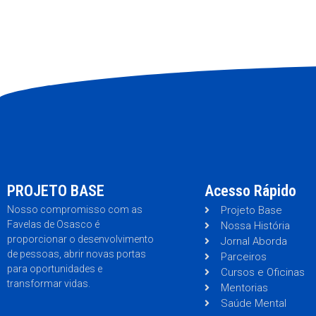
PROJETO BASE
Acesso Rápido
Nosso compromisso com as
Projeto Base
Favelas de Osasco é
Nossa História
proporcionar o desenvolvimento
Jornal Aborda
de pessoas, abrir novas portas
Parceiros
para oportunidades e
Cursos e Oficinas
transformar vidas.
Mentorias
Saúde Mental