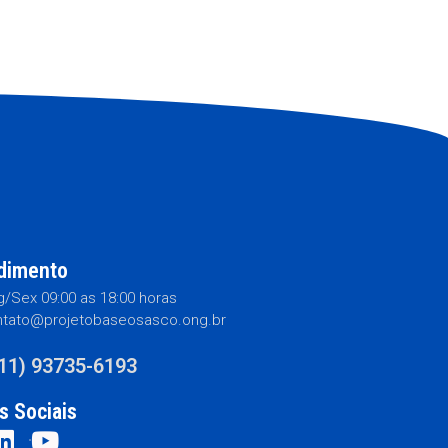
dimento
/Sex 09:00 as 18:00 horas
tato@projetobaseosasco.ong.br
(11) 93735-6193
s Sociais