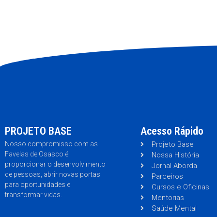
PROJETO BASE
Acesso Rápido
Nosso compromisso com as
Projeto Base
Favelas de Osasco é
Nossa História
proporcionar o desenvolvimento
Jornal Aborda
de pessoas, abrir novas portas
Parceiros
para oportunidades e
Cursos e Oficinas
transformar vidas.
Mentorias
Saúde Mental