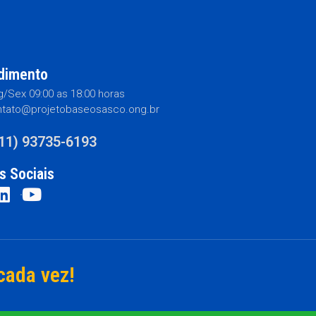
dimento
/Sex 09:00 as 18:00 horas
tato@projetobaseosasco.ong.br
(11) 93735-6193
s Sociais
cada vez!