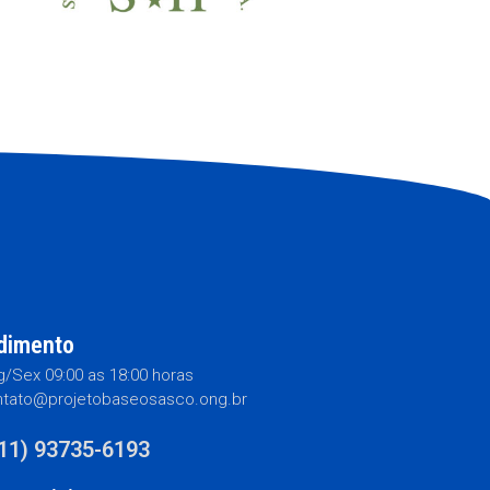
dimento
/Sex 09:00 as 18:00 horas
tato@projetobaseosasco.ong.br
(11) 93735-6193