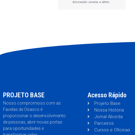
PROJETO BASE
Acesso Rápido
Nosso compromisso com as
Projeto Base
Favelas de Osasco é
Nossa História
proporcionar o desenvolvimento
Jornal Aborda
de pessoas, abrir novas portas
Parceiros
para oportunidades e
Cursos e Oficinas
transformar vidas.