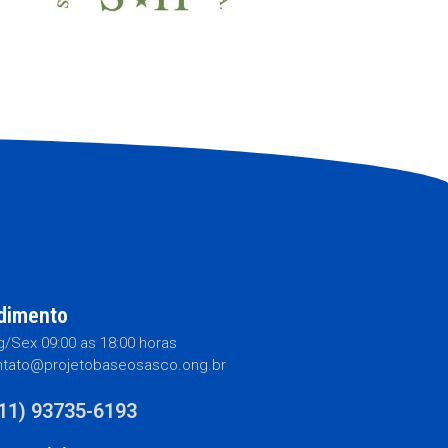
dimento
/Sex 09:00 as 18:00 horas
tato@projetobaseosasco.ong.br
(11) 93735-6193