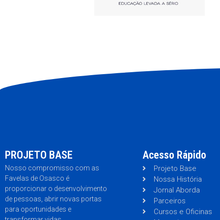
PROJETO BASE
Acesso Rápido
Nosso compromisso com as
Projeto Base
Favelas de Osasco é
Nossa História
proporcionar o desenvolvimento
Jornal Aborda
de pessoas, abrir novas portas
Parceiros
para oportunidades e
Cursos e Oficinas
transformar vidas.